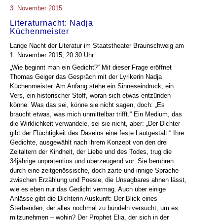
3. November 2015
Literaturnacht: Nadja
Küchenmeister
Lange Nacht der Literatur im Staatstheater Braunschweig am
1. November 2015, 20.30 Uhr:
„Wie beginnt man ein Gedicht?“ Mit dieser Frage eröffnet
Thomas Geiger das Gespräch mit der Lyrikerin Nadja
Küchenmeister. Am Anfang stehe ein Sinneseindruck, ein
Vers, ein historischer Stoff, woran sich etwas entzünden
könne. Was das sei, könne sie nicht sagen, doch: „Es
braucht etwas, was mich unmittelbar trifft.“ Ein Medium, das
die Wirklichkeit verwandele, sei sie nicht, aber: „Der Dichter
gibt der Flüchtigkeit des Daseins eine feste Lautgestalt.“ Ihre
Gedichte, ausgewählt nach ihrem Konzept von den drei
Zeitaltern der Kindheit, der Liebe und des Todes, trug die
34jährige unprätentiös und überzeugend vor. Sie berühren
durch eine zeitgenössische, doch zarte und innige Sprache
zwischen Erzählung und Poesie, die Unsagbares ahnen lässt,
wie es eben nur das Gedicht vermag. Auch über einige
Anlässe gibt die Dichterin Auskunft: Der Blick eines
Sterbenden, der alles nochmal zu bündeln versucht, um es
mitzunehmen – wohin? Der Prophet Elia, der sich in der