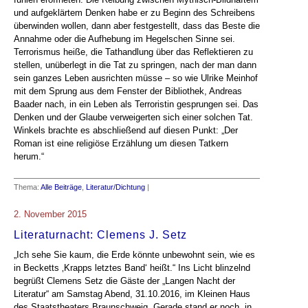
und aufgeklärtem Denken habe er zu Beginn des Schreibens
überwinden wollen, dann aber festgestellt, dass das Beste die
Annahme oder die Aufhebung im Hegelschen Sinne sei.
Terrorismus heiße, die Tathandlung über das Reflektieren zu
stellen, unüberlegt in die Tat zu springen, nach der man dann
sein ganzes Leben ausrichten müsse – so wie Ulrike Meinhof
mit dem Sprung aus dem Fenster der Bibliothek, Andreas
Baader nach, in ein Leben als Terroristin gesprungen sei. Das
Denken und der Glaube verweigerten sich einer solchen Tat.
Winkels brachte es abschließend auf diesen Punkt: „Der
Roman ist eine religiöse Erzählung um diesen Tatkern
herum.“
Thema:
Alle Beiträge
,
Literatur/Dichtung
|
2. November 2015
Literaturnacht: Clemens J. Setz
„Ich sehe Sie kaum, die Erde könnte unbewohnt sein, wie es
in Becketts ‚Krapps letztes Band‘ heißt.“ Ins Licht blinzelnd
begrüßt Clemens Setz die Gäste der „Langen Nacht der
Literatur“ am Samstag Abend, 31.10.2016, im Kleinen Haus
des Staatstheaters Braunschweig. Gerade stand er noch, in