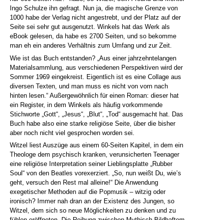
Ingo Schulze ihn gefragt. Nun ja, die magische Grenze von
1000 habe der Verlag nicht angestrebt, und der Platz auf der
Seite sei sehr gut ausgenutzt. Winkels hat das Werk als
eBook gelesen, da habe es 2700 Seiten, und so bekomme
man eh ein anderes Verhältnis zum Umfang und zur Zeit.
Wie ist das Buch entstanden? „Aus einer jahrzehntelangen
Materialsammlung, aus verschiedenen Perspektiven wird der
Sommer 1969 eingekreist. Eigentlich ist es eine Collage aus
diversen Texten, und man muss es nicht von vorn nach
hinten lesen.“ Außergewöhnlich für einen Roman: dieser hat
ein Register, in dem Winkels als häufig vorkommende
Stichworte „Gott“, „Jesus“, „Blut“, „Tod“ ausgemacht hat. Das
Buch habe also eine starke religiöse Seite, über die bisher
aber noch nicht viel gesprochen worden sei.
Witzel liest Auszüge aus einem 60-Seiten Kapitel, in dem ein
Theologe dem psychisch kranken, verunsicherten Teenager
eine religiöse Interpretation seiner Lieblingsplatte „Rubber
Soul“ von den Beatles vorexerziert. „So, nun weißt Du, wie’s
geht, versuch den Rest mal alleine!“ Die Anwendung
exegetischer Methoden auf die Popmusik – witzig oder
ironisch? Immer nah dran an der Existenz des Jungen, so
Witzel, dem sich so neue Möglichkeiten zu denken und zu
fühlen eröffneten. Die Reibung zwischen Mythisch-Bildhaftem