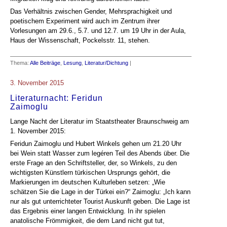
Das Verhältnis zwischen Gender, Mehrsprachigkeit und
poetischem Experiment wird auch im Zentrum ihrer
Vorlesungen am 29.6., 5.7. und 12.7. um 19 Uhr in der Aula,
Haus der Wissenschaft, Pockelsstr. 11, stehen.
Thema:
Alle Beiträge
,
Lesung
,
Literatur/Dichtung
|
3. November 2015
Literaturnacht: Feridun
Zaimoglu
Lange Nacht der Literatur im Staatstheater Braunschweig am
1. November 2015:
Feridun Zaimoglu und Hubert Winkels gehen um 21.20 Uhr
bei Wein statt Wasser zum legéren Teil des Abends über. Die
erste Frage an den Schriftsteller, der, so Winkels, zu den
wichtigsten Künstlern türkischen Ursprungs gehört, die
Markierungen im deutschen Kulturleben setzen: „Wie
schätzen Sie die Lage in der Türkei ein?“ Zaimoglu: „Ich kann
nur als gut unterrichteter Tourist Auskunft geben. Die Lage ist
das Ergebnis einer langen Entwicklung. In ihr spielen
anatolische Frömmigkeit, die dem Land nicht gut tut,