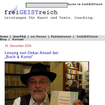
Home
|
Idee/FAQ
|
zur Person
|
Publikationen
|
freiGEISTreich-
Blog
|
Kontakt
10. Dezember 2019
Lesung von Oskar Ansull bei
„Buch & Kunst“