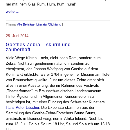
her mit ’nem Glas Rum. Hum, hum, hum!“
weiter…
Thema:
Alle Beiträge
,
Literatur/Dichtung
|
28. Juni 2014
Goethes Zebra – skurril und
zauberhaft!
Viele Wege führen – nein, nicht nach Rom, sondern zum
Zebra. Nicht zu irgendeinem natürlich, sondern zu
ebenjenem, das Johann Wolfgang von Goethe auf dem
Kohlmarkt erblickte, als er 1784 in geheimer Mission am Hofe
von Braunschweig weilte. Just um dieses Zebra dreht sich
alles in einer Ausstellung, die im Rahmen des Festivals
„Theaterformen“ im Braunschweigischen Landesmuseum
Hinter Ägidien und im Allgemeinen Konsumverein zu
besichtigen ist, mit einer Führung des Schweizer Künstlers
Hans-Peter Litscher
. Die Exponate stammen aus der
Sammlung des Goethe-Zebra-Forschers Bruno Bruns,
einstmals in Braunschweig, nun in Afrika lebend. Noch bis
zum 13. Juli, Do bis So um 18 Uhr, Sa und So auch um 15 18
Uhr.