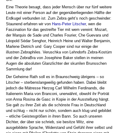
Eine Theorie besagt, dass jeder Mensch über nur fünf weitere
Leute mit einer Person auf der gegenüberliegenden Hälfte der
Erdkugel verbunden ist. Zum Zebra geht’s noch geschwinder:
Staunend erfahren wir von
Hans-Peter Litscher
, wen die
Faszination für das gestreifte Tier mit wem vereint: Mozart,
der Marquis de Sade und Charles Fourier, Che Guevara und
Léopold Sédar Senghor, Heinrich Heine und Walter Benjamin,
Marlene Dietrich und Gary Cooper sind nur einige der
illustren Zebraphiles. Veruschka von Lehndorfs Zebra-Kostüm
und der ZebraBra von Josephine Baker stellen in meinen
Augen die absoluten Glanzlichter der skurrilen Brunsschen
Sammlung dar!
Der Geheime Rath soll es in Braunschweig übrigens – so
Litscher – sterbenslangweilig gefunden haben. Dabei bleibt
jedoch die Mätresse Herzog Carl Wilhelm Ferdinands, die
Italienerin Maria von Branconi, unerwähnt, obwohl ihr Porträt
von Anna Rosina de Gasc in Kopie in der Ausstellung hängt.
Sie galt zu ihrer Zeit als die schönste Frau in Deutschland
und schlug – nicht nur schön, sondern auch klug und gebildet
– etliche Geistesgrößen in ihren Bann. So auch unseren
Dichter, der über sie schrieb, sie besitze Witz, eine
ausgebildete Sprache, Widerstand und Gefühl ihrer selbst und