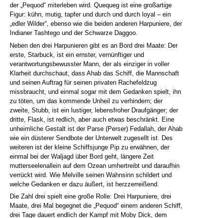
der „Pequod“ miterleben wird. Quequeg ist eine großartige
Figur: kühn, mutig, tapfer und durch und durch loyal – ein
„edler Wilder“, ebenso wie die beiden anderen Harpuniere, der
Indianer Tashtego und der Schwarze Daggoo.
Neben den drei Harpunieren gibt es an Bord drei Maate: Der
erste, Starbuck, ist ein ernster, vernünftiger und
verantwortungsbewusster Mann, der als einziger in voller
Klarheit durchschaut, dass Ahab das Schiff, die Mannschaft
und seinen Auftrag für seinen privaten Rachefeldzug
missbraucht, und einmal sogar mit dem Gedanken spielt, ihn
zu töten, um das kommende Unheil zu verhindern; der
zweite, Stubb, ist ein lustiger, lebensfroher Draufgänger; der
dritte, Flask, ist redlich, aber auch etwas beschränkt. Eine
unheimliche Gestalt ist der Parse (Perser) Fedallah, der Ahab
wie ein düsterer Sendbote der Unterwelt zugesellt ist. Des
weiteren ist der kleine Schiffsjunge Pip zu erwähnen, der
einmal bei der Waljagd über Bord geht, längere Zeit
mutterseelenallein auf dem Ozean umhertreibt und daraufhin
verrückt wird. Wie Melville seinen Wahnsinn schildert und
welche Gedanken er dazu äußert, ist herzzerreißend.
Die Zahl drei spielt eine große Rolle: Drei Harpuniere, drei
Maate, drei Mal begegnet die „Pequod“ einem anderen Schiff,
drei Tage dauert endlich der Kampf mit Moby Dick, dem