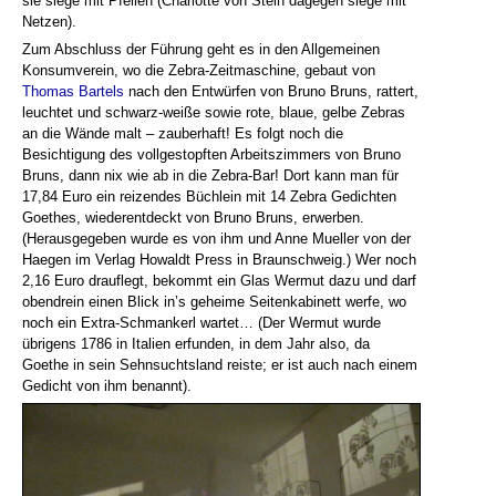
sie siege mit Pfeilen (Charlotte von Stein dagegen siege mit
Netzen).
Zum Abschluss der Führung geht es in den Allgemeinen
Konsumverein, wo die Zebra-Zeitmaschine, gebaut von
Thomas Bartels
nach den Entwürfen von Bruno Bruns, rattert,
leuchtet und schwarz-weiße sowie rote, blaue, gelbe Zebras
an die Wände malt – zauberhaft! Es folgt noch die
Besichtigung des vollgestopften Arbeitszimmers von Bruno
Bruns, dann nix wie ab in die Zebra-Bar! Dort kann man für
17,84 Euro ein reizendes Büchlein mit 14 Zebra Gedichten
Goethes, wiederentdeckt von Bruno Bruns, erwerben.
(Herausgegeben wurde es von ihm und Anne Mueller von der
Haegen im Verlag Howaldt Press in Braunschweig.) Wer noch
2,16 Euro drauflegt, bekommt ein Glas Wermut dazu und darf
obendrein einen Blick in’s geheime Seitenkabinett werfe, wo
noch ein Extra-Schmankerl wartet… (Der Wermut wurde
übrigens 1786 in Italien erfunden, in dem Jahr also, da
Goethe in sein Sehnsuchtsland reiste; er ist auch nach einem
Gedicht von ihm benannt).