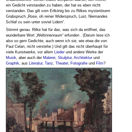
ein Gedicht verstanden zu haben, der hat es eben nicht
verstanden. Das gilt vom Erlkönig bis zu Rilkes mysteriösem
Grabspruch „Rose, oh reiner Widerspruch, Lust, Niemandes
Schlaf zu sein unter soviel Lidern“.
Stimmt genau. Rilke hat für das, was sich da eröffnet, das
wunderbare Wort „Weltinnenraum“ erfunden . (Darum lese ich
also so gern Gedichte, auch wenn ich sie, wie etwa die von
Paul Celan, nicht verstehe.) Und gilt das nicht überhaupt für
viele Kunstwerke, vor allem
Lieder
und andere Werke der
Musik
, aber auch der
Malerei
,
Skulptur
,
Architektur
und
Graphik
, aus
Literatur
,
Tanz
,
Theater
,
Fotografie
und
Film
?