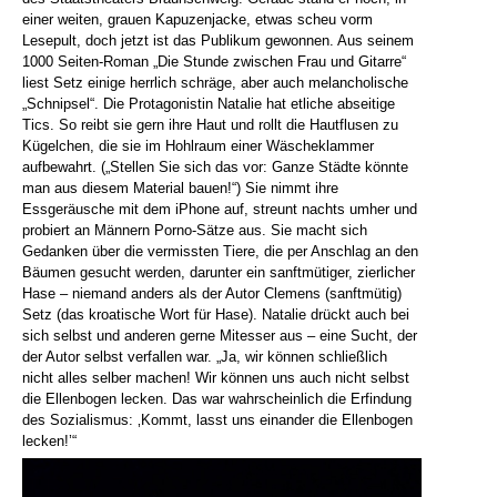
einer weiten, grauen Kapuzenjacke, etwas scheu vorm
Lesepult, doch jetzt ist das Publikum gewonnen. Aus seinem
1000 Seiten-Roman „Die Stunde zwischen Frau und Gitarre“
liest Setz einige herrlich schräge, aber auch melancholische
„Schnipsel“. Die Protagonistin Natalie hat etliche abseitige
Tics. So reibt sie gern ihre Haut und rollt die Hautflusen zu
Kügelchen, die sie im Hohlraum einer Wäscheklammer
aufbewahrt. („Stellen Sie sich das vor: Ganze Städte könnte
man aus diesem Material bauen!“) Sie nimmt ihre
Essgeräusche mit dem iPhone auf, streunt nachts umher und
probiert an Männern Porno-Sätze aus. Sie macht sich
Gedanken über die vermissten Tiere, die per Anschlag an den
Bäumen gesucht werden, darunter ein sanftmütiger, zierlicher
Hase – niemand anders als der Autor Clemens (sanftmütig)
Setz (das kroatische Wort für Hase). Natalie drückt auch bei
sich selbst und anderen gerne Mitesser aus – eine Sucht, der
der Autor selbst verfallen war. „Ja, wir können schließlich
nicht alles selber machen! Wir können uns auch nicht selbst
die Ellenbogen lecken. Das war wahrscheinlich die Erfindung
des Sozialismus: ‚Kommt, lasst uns einander die Ellenbogen
lecken!’“