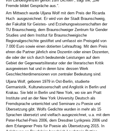
von Landesgrenzen gehört zum Dichten“, sagt sie, „Die
Fremde bildet Gespräche aus.“.
Am Mittwoch wurde Uljana Wolf mit dem Preis der Ricarda
Huch ausgezeichnet. Er wird von der Stadt Braunschweig,
der Fakultät für Geistes- und Erziehungswissenschaften der
TU Braunschweig, dem Braunschweiger Zentrum für Gender
Studies und dem Institut für Braunschweigische
Regionalgeschichte gestiftet und umfasst ein Preisgeld von
7.000 Euro sowie einen dotierten Lehrauftrag. Mit dem Preis
ehren die Partner jährlich eine Dozentin oder einen Dozenten,
die oder der sich durch bedeutende Leistungen auf dem
Gebiet der Gegenwartsliteratur oder der literarischen Kritik
ausgewiesen hat und in deren bzw. dessen Werk
Geschlechterdimensionen von zentraler Bedeutung sind.
Uljana Wolf, geboren 1979 in Ost-Berlin, studierte
Germanistik, Kulturwissenschaft und Anglistik in Berlin und
Krakau. Sie lebt in Berlin und New York, wo sie am Pratt
Institute und an der New York University Deutsch als
Fremdsprache unterrichtet und Seminare zu Poesie und
Übersetzung gibt. Wolfs Gedichte wurden in mehr als 15
Sprachen übersetzt und vielfach ausgezeichnet, u.a. mit dem
Peter-Huchel-Preis 2006, dem Dresdner Lyrikpreis 2006 und
dem Erlangener Preis für Poesie als Übersetzung 2015. In