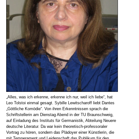
„Alles, was ich erkenne, erkenne ich nur, weil ich liebe“, hat
Leo Tolstoi einmal gesagt. Sybille Lewitscharoff liebt Dantes
„Göttliche Komödie“. Von ihren Erkenntnissen sprach die
Schriftstellerin am Dienstag Abend in der TU Braunschweig,
auf Einladung des Instituts für Germanistik, Abteilung Neuere
deutsche Literatur. Da war kein theoretisch-professoraler
Vortrag zu hören, sondern das Plädoyer einer Künstlerin, die
mit Temperament und Leidenschaft das Publikum für den