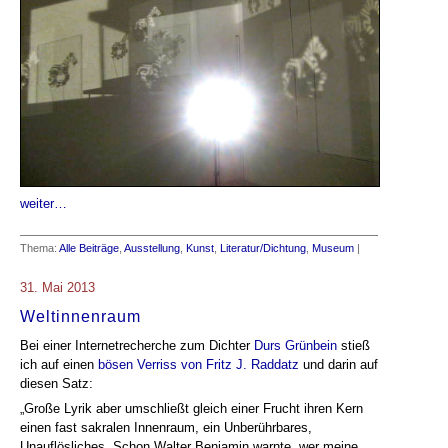
weiter…
Thema:
Alle Beiträge
,
Ausstellung
,
Kunst
,
Literatur/Dichtung
,
Museum
|
31. Mai 2013
Weltinnenraum
Bei einer Internetrecherche zum Dichter
Durs Grünbein
stieß
ich auf einen
bösen Verriss von Fritz J. Raddatz
und darin auf
diesen Satz:
„Große Lyrik aber umschließt gleich einer Frucht ihren Kern
einen fast sakralen Innenraum, ein Unberührbares,
Unauflösliches. Schon Walter Benjamin warnte, wer meine,