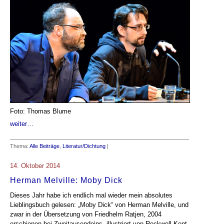
Foto: Thomas Blume
weiter…
Thema:
Alle Beiträge
,
Literatur/Dichtung
|
14. Oktober 2014
Herman Melville: Moby Dick
Dieses Jahr habe ich endlich mal wieder mein absolutes
Lieblingsbuch gelesen: „Moby Dick“ von Herman Melville, und
zwar in der Übersetzung von Friedhelm Ratjen, 2004
erschienen bei Zweitausendeins, illustriert von Rockwell Kent.