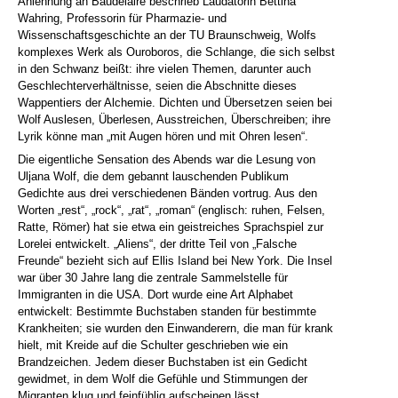
Anlehnung an Baudelaire beschrieb Laudatorin Bettina
Wahring, Professorin für Pharmazie- und
Wissenschaftsgeschichte an der TU Braunschweig, Wolfs
komplexes Werk als Ouroboros, die Schlange, die sich selbst
in den Schwanz beißt: ihre vielen Themen, darunter auch
Geschlechterverhältnisse, seien die Abschnitte dieses
Wappentiers der Alchemie. Dichten und Übersetzen seien bei
Wolf Auslesen, Überlesen, Ausstreichen, Überschreiben; ihre
Lyrik könne man „mit Augen hören und mit Ohren lesen“.
Die eigentliche Sensation des Abends war die Lesung von
Uljana Wolf, die dem gebannt lauschenden Publikum
Gedichte aus drei verschiedenen Bänden vortrug. Aus den
Worten „rest“, „rock“, „rat“, „roman“ (englisch: ruhen, Felsen,
Ratte, Römer) hat sie etwa ein geistreiches Sprachspiel zur
Lorelei entwickelt. „Aliens“, der dritte Teil von „Falsche
Freunde“ bezieht sich auf Ellis Island bei New York. Die Insel
war über 30 Jahre lang die zentrale Sammelstelle für
Immigranten in die USA. Dort wurde eine Art Alphabet
entwickelt: Bestimmte Buchstaben standen für bestimmte
Krankheiten; sie wurden den Einwanderern, die man für krank
hielt, mit Kreide auf die Schulter geschrieben wie ein
Brandzeichen. Jedem dieser Buchstaben ist ein Gedicht
gewidmet, in dem Wolf die Gefühle und Stimmungen der
Migranten klug und feinfühlig aufscheinen lässt.