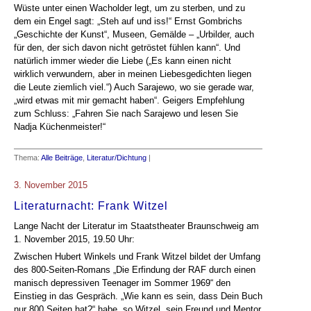
Wüste unter einen Wacholder legt, um zu sterben, und zu
dem ein Engel sagt: „Steh auf und iss!“ Ernst Gombrichs
„Geschichte der Kunst“, Museen, Gemälde – „Urbilder, auch
für den, der sich davon nicht getröstet fühlen kann“. Und
natürlich immer wieder die Liebe („Es kann einen nicht
wirklich verwundern, aber in meinen Liebesgedichten liegen
die Leute ziemlich viel.“) Auch Sarajewo, wo sie gerade war,
„wird etwas mit mir gemacht haben“. Geigers Empfehlung
zum Schluss: „Fahren Sie nach Sarajewo und lesen Sie
Nadja Küchenmeister!“
Thema:
Alle Beiträge
,
Literatur/Dichtung
|
3. November 2015
Literaturnacht: Frank Witzel
Lange Nacht der Literatur im Staatstheater Braunschweig am
1. November 2015, 19.50 Uhr:
Zwischen Hubert Winkels und Frank Witzel bildet der Umfang
des 800-Seiten-Romans „Die Erfindung der RAF durch einen
manisch depressiven Teenager im Sommer 1969“ den
Einstieg in das Gespräch. „Wie kann es sein, dass Dein Buch
nur 800 Seiten hat?“ habe, so Witzel, sein Freund und Mentor