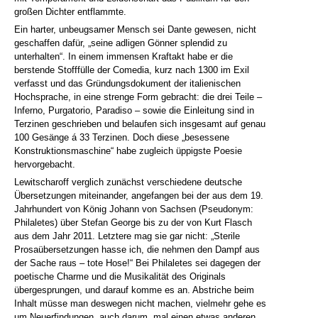
großen Dichter entflammte.
Ein harter, unbeugsamer Mensch sei Dante gewesen, nicht
geschaffen dafür, „seine adligen Gönner splendid zu
unterhalten“. In einem immensen Kraftakt habe er die
berstende Stofffülle der Comedia, kurz nach 1300 im Exil
verfasst und das Gründungsdokument der italienischen
Hochsprache, in eine strenge Form gebracht: die drei Teile –
Inferno, Purgatorio, Paradiso – sowie die Einleitung sind in
Terzinen geschrieben und belaufen sich insgesamt auf genau
100 Gesänge á 33 Terzinen. Doch diese „besessene
Konstruktionsmaschine“ habe zugleich üppigste Poesie
hervorgebacht.
Lewitscharoff verglich zunächst verschiedene deutsche
Übersetzungen miteinander, angefangen bei der aus dem 19.
Jahrhundert von König Johann von Sachsen (Pseudonym:
Philaletes) über Stefan George bis zu der von Kurt Flasch
aus dem Jahr 2011. Letztere mag sie gar nicht: „Sterile
Prosaübersetzungen hasse ich, die nehmen den Dampf aus
der Sache raus – tote Hose!“ Bei Philaletes sei dagegen der
poetische Charme und die Musikalität des Originals
übergesprungen, und darauf komme es an. Abstriche beim
Inhalt müsse man deswegen nicht machen, vielmehr gehe es
um Neuerfindungen, auch darum, mal einen etwas anderen