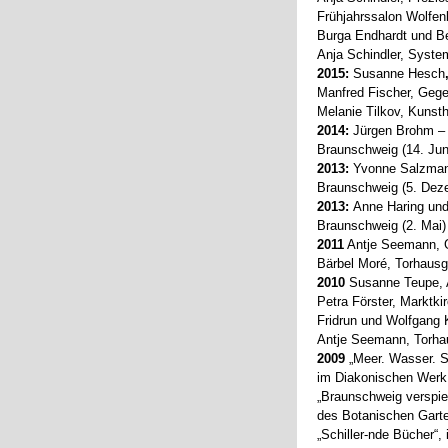
Frühjahrssalon Wolfenb
Burga Endhardt und Be
Anja Schindler, System
2015:
Susanne Hesch
Manfred Fischer, Gege
Melanie Tilkov, Kunst
2014:
Jürgen Brohm – 
Braunschweig (14. Jun
2013:
Yvonne Salzma
Braunschweig (5. Dez
2013:
Anne Haring und
Braunschweig (2. Mai)
2011
Antje Seemann, Ga
Bärbel Moré, Torhausg
2010
Susanne Teupe, A
Petra Förster, Marktki
Fridrun und Wolfgang 
Antje Seemann, Torhau
2009
„Meer. Wasser. S
im Diakonischen Werk
„Braunschweig verspie(
des Botanischen Gart
„Schiller-nde Bücher“