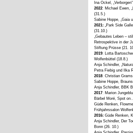
Ina Ockel, „Verborgen
2022
: Michael Ewen, „
(31.5.)
Sabine Hoppe, „Gaia un
2021:
„Park Side Galle
(31.10.)
„Gebautes Leben – stil
Retrospektive in der
Stiftung Prüsse (21. 10
2019
: Lotta Bartoschw
Wolfenbüttel (18.8.)
Anja Schindler, „Natur
Petra Fiebig und Ilka
2018
: Christian Grams
Sabine Hoppe, Braunsc
Anja Schindler, BBK B
2017
: Marion Jungeblu
Bärbel Moré, Spot on
Güde Renken, Flowme
Frühjahrssalon Wolfenb
2016:
Güde Renken, Ku
Anja Schindler, Der T
Bonn (26. 10.)
Anja Schindler, Prezi