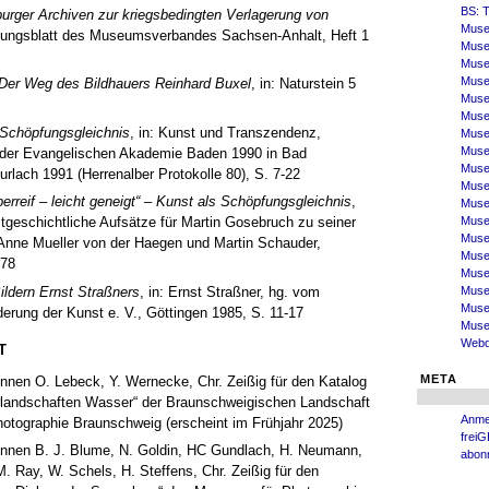
BS: T
rger Archiven zur kriegsbedingten Verlagerung von
Muse
eilungsblatt des Museumsverbandes Sachsen-Anhalt, Heft 1
Muse
Museu
Muse
e. Der Weg des Bildhauers Reinhard Buxel
, in: Naturstein 5
Muse
Muse
 Schöpfungsgleichnis
, in: Kunst und Transzendenz,
Muse
Museu
g der Evangelischen Akademie Baden 1990 in Bad
Muse
urlach 1991 (Herrenalber Protokolle 80), S. 7-22
Muse
rreif – leicht geneigt“ – Kunst als Schöpfungsgleichnis
,
Muse
Muse
tgeschichtliche Aufsätze für Martin Gosebruch zu seiner
Muse
 Anne Mueller von der Haegen und Martin Schauder,
Muse
-78
Muse
Bildern Ernst Straßners
, in: Ernst Straßner, hg. vom
Muse
Muse
erung der Kunst e. V., Göttingen 1985, S. 11-17
Museu
Webd
T
META
Innen O. Lebeck, Y. Wernecke, Chr. Zeißig für den Katalog
urlandschaften Wasser“ der Braunschweigischen Landschaft
Anme
otographie Braunschweig (erscheint im Frühjahr 2025)
freiG
Innen B. J. Blume, N. Goldin, HC Gundlach, H. Neumann,
abon
. Ray, W. Schels, H. Steffens, Chr. Zeißig für den