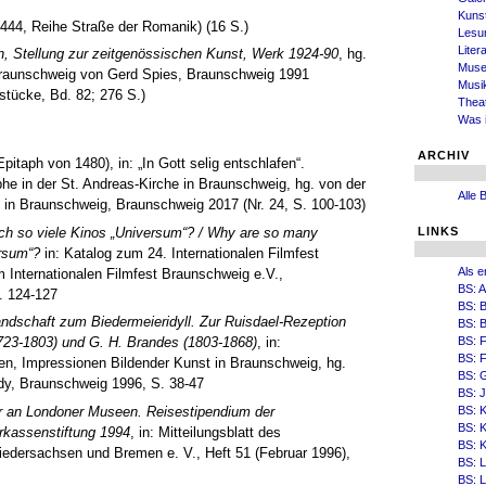
Kuns
44, Reihe Straße der Romanik) (16 S.)
Lesu
Liter
n, Stellung zur zeitgenössischen Kunst, Werk 1924-90
, hg.
Mus
Braunschweig von Gerd Spies, Braunschweig 1991
Musi
tücke, Bd. 82; 276 S.)
Thea
Was i
ARCHIV
pitaph von 1480), in: „In Gott selig entschlafen“.
he in der St. Andreas-Kirche in Braunschweig, hg. von der
Alle 
in Braunschweig, Braunschweig 2017 (Nr. 24, S. 100-103)
ch so viele Kinos „Universum“? / Why are so many
LINKS
rsum“?
in: Katalog zum 24. Internationalen Filmfest
Als e
 Internationalen Filmfest Braunschweig e.V.,
BS: 
. 124-127
BS: 
ndschaft zum Biedermeieridyll. Zur Ruisdael-Rezeption
BS: B
BS: 
1723-1803) und G. H. Brandes (1803-1868)
, in:
BS: F
n, Impressionen Bildender Kunst in Braunschweig, hg.
BS: 
dy, Braunschweig 1996, S. 38-47
BS: 
r an Londoner Museen. Reisestipendium der
BS: 
BS: K
rkassenstiftung 1994
, in: Mitteilungsblatt des
BS: 
dersachsen und Bremen e. V., Heft 51 (Februar 1996),
BS: 
BS: 