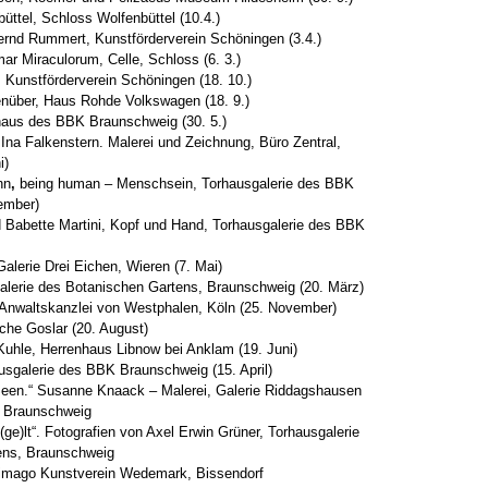
üttel, Schloss Wolfenbüttel (10.4.)
rnd Rummert, Kunstförderverein Schöningen (3.4.)
ar Miraculorum, Celle, Schloss (6. 3.)
,
Kunstförderverein Schöningen (18. 10.)
nüber, Haus Rohde Volkswagen (18. 9.)
haus des BBK Braunschweig (30. 5.)
Ina Falkenstern. Malerei und Zeichnung, Büro Zentral,
i)
nn
,
being human – Menschsein, Torhausgalerie des BBK
ember)
 Babette Martini, Kopf und Hand, Torhausgalerie des BBK
lerie Drei Eichen, Wieren (7. Mai)
alerie des Botanischen Gartens, Braunschweig (20. März)
nwaltskanzlei von Westphalen, Köln (25. November)
rche Goslar (20. August)
Kuhle, Herrenhaus Libnow bei Anklam (19. Juni)
sgalerie des BBK Braunschweig (15. April)
een.“ Susanne Knaack – Malerei, Galerie Riddagshausen
 Braunschweig
ge)lt“. Fotografien von Axel Erwin Grüner, Torhausgalerie
ens, Braunschweig
, imago Kunstverein Wedemark, Bissendorf