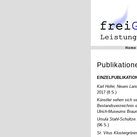
Home
Publikation
EINZELPUBLIKATIO
Karl Hofer, Neues Lan
2017 (8 S.)
Künstler sehen sich se
Bestandsverzeichnis 
Ulrich-Museums Brau
Ursula Stahl-Schultze
(96 S.)
St. Vitus Klostergröni