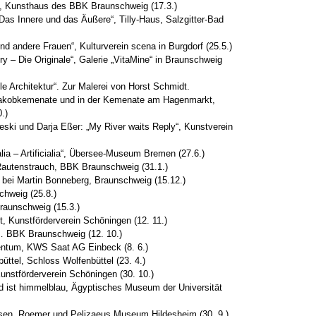
“, Kunsthaus des BBK Braunschweig (17.3.)
Das Innere und das Äußere“, Tilly-Haus, Salzgitter-Bad
d andere Frauen“, Kulturverein scena in Burgdorf (25.5.)
ry – Die Originale“, Galerie „VitaMine“ in Braunschweig
le Architektur“. Zur Malerei von Horst Schmidt.
 Jakobkemenate und in der Kemenate am Hagenmarkt,
.)
eski und Darja Eßer: „My River waits Reply“, Kunstverein
alia – Artificialia“, Übersee-Museum Bremen (27.6.)
 Rautenstrauch, BBK Braunschweig (31.1.)
 bei Martin Bonneberg, Braunschweig (15.12.)
hweig (25.8.)
raunschweig (15.3.)
t, Kunstförderverein Schöningen (12. 11.)
… BBK Braunschweig (12. 10.)
ntum, KWS Saat AG Einbeck (8. 6.)
üttel, Schloss Wolfenbüttel (23. 4.)
nstförderverein Schöningen (30. 10.)
od ist himmelblau, Ägyptisches Museum der Universität
osen, Roemer und Pelizaeus Museum Hildesheim (30. 9.)