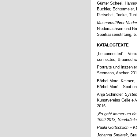
Günter Scheel, Hannove
Buchler, Echtermeier,
Rietschel, Tacke, Tuni
Museumsführer Niede
Niedersachsen und Br
Sparkassenstiftung, 6
KATALOGTEXTE
„be connected“ – Verb
connected, Braunschw
Portraits und I
nszenie
Seemann, Aachen 20
Bärbel More.
Keimen, S
Bärbel Moré – Spot o
Anja Schindler,
Syste
Kunstvereins Celle e.V
2016
„Es geht immer um das
1999-2013, Saarbrück
Paula Gottschlich – 
Johanna Smiatek
, Br