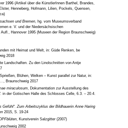
r 1996 (Artikel über die KünstlerInnen Barthel, Brandes,
 Elster, Henneberg, Hofmann, Lilien, Pockels, Quensen,
ca)
rsachsen und Bremen
, hg. vom Museumsverband
emen e. V. und der Niedersächsischen
. Aufl., Hannover 1995 (Museen der Region Braunschweig)
unden mit Heimat und Welt, in: Güde Renken, be
eig 2018
rte Landschaften
. Zu den Linolschnitten von Antje
17
prießen, Blühen, Welken – Kunst parallel zur Natur, in:
n…, Braunschweig 2017
mae miraculosum
, Dokumentation zur Ausstellung des
. in der Gotischen Halle des Schlosses Celle, 6.3. – 20.4.
 Gefühl“. Zum Arbeitszyklus der Bildhauerin Anne Haring
en
2015, S. 19-24
KOPFblüten
, Kunstverein Salzgitter (2007)
aunschweig 2002