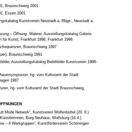
01
, Braunschweig 2001
01
, Essen 2001
ungskatalog Kunstverein Neustadt a. Rbge., Neustadt a.
nzung – Öffnung. Malerei,
Ausstellungskatalog Galerie
für Kunst, Frankfurt 1998, Frankfurt 1998
rzfrequenzen
, Braunschweig 1997
auer), Braunschweig 1991
ilder,
Ausstellungskatalog Bielefelder Kunstverein 1988-
ldhauersymposion
, hg. vom Kulturamt der Stadt
hagen 1987
turen
, hg. vom Kulturamt der Stadt Braunschweig,
ÖFFNUNGEN
ault Mode Network“, Kunstverein Wolfenbüttel (20. 8.)
 Künstlerinnen, Burg Neuhaus, Wolfsburg (16.4.)
me – 4 Werkgruppen“, Kunstförderverein Schöningen