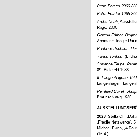
Petra Förster 2000-20
Petra Förster 1965-20
Arche Noah
, Ausstell
Rbge. 2000
Gertrud Färber. Begre
Annmarie Taeger Raum 
Paula Gottschlich. He
Yunus Tonkus
, (Bildh
Susanne Teupe. Raumb
89, Bielefeld 1988
II. Langenhagener Bi
Langenhagen, Langen
Reinhard Buxel. Skulp
Braunschweig 1986
AUSSTELLUNGSER
2023
: Stella Oh, „Def
„Fragile Netzwerke“. 5
Michael Ewen, „4 Räu
(16.4.)