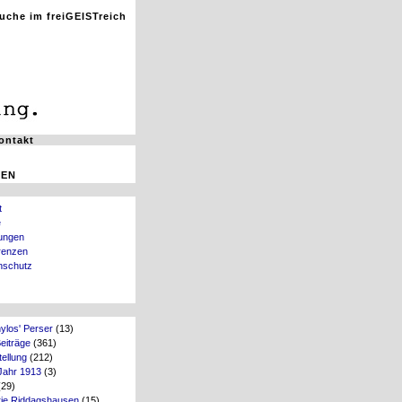
ontakt
GEN
t
e
ungen
renzen
nschutz
ylos' Perser
(13)
Beiträge
(361)
ellung
(212)
Jahr 1913
(3)
29)
rie Riddagshausen
(15)