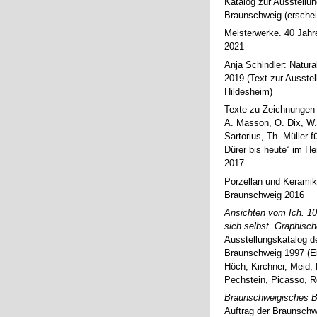
Katalog zur Ausstellu
Braunschweig (erschei
Meisterwerke. 40 Jahr
2021
Anja Schindler: Natur
2019 (Text zur Ausst
Hildesheim)
Texte zu Zeichnungen v
A. Masson, O. Dix, W.
Sartorius, Th. Müller 
Dürer bis heute“ im 
2017
Porzellan und Keramik
Braunschweig 2016
Ansichten vom Ich. 10
sich selbst. Graphisch
Ausstellungskatalog 
Braunschweig 1997 (Ei
Höch, Kirchner, Meid, 
Pechstein, Picasso, R
Braunschweigisches Bi
Auftrag der Braunschw