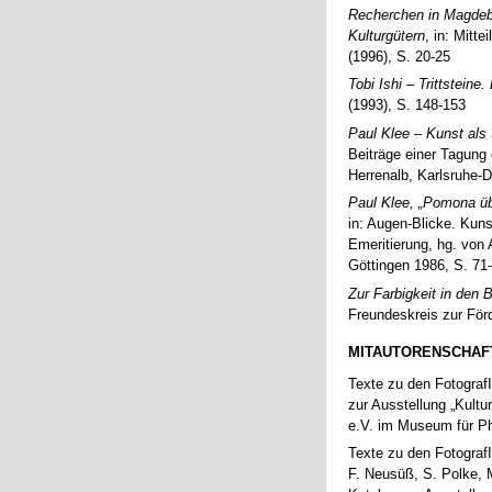
Recherchen in Magdebu
Kulturgütern
, in: Mitt
(1996), S. 20-25
Tobi Ishi – Trittstein
(1993), S. 148-153
Paul Klee – Kunst als
Beiträge einer Tagun
Herrenalb, Karlsruhe-D
Paul Klee, „Pomona übe
in: Augen-Blicke. Kuns
Emeritierung, hg. von
Göttingen 1986, S. 71
Zur Farbigkeit in den 
Freundeskreis zur Förd
MITAUTORENSCHAF
Texte zu den Fotograf
zur Ausstellung „Kult
e.V. im Museum für Ph
Texte zu den Fotograf
F. Neusüß, S. Polke, M