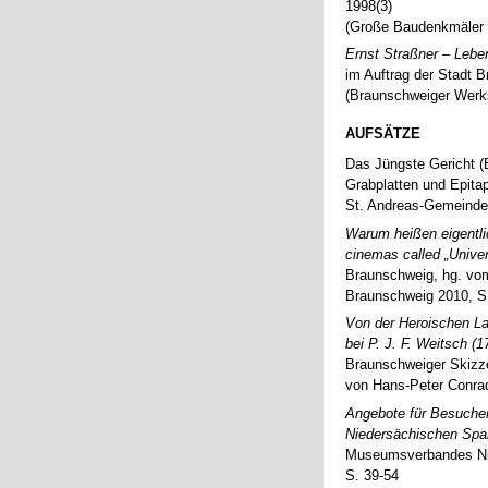
1998(3)
(Große Baudenkmäler 4
Ernst Straßner – Lebe
im Auftrag der Stadt 
(Braunschweiger Werks
AUFSÄTZE
Das Jüngste Gericht (E
Grabplatten und Epitap
St. Andreas-Gemeinde 
Warum heißen eigentli
cinemas called „Unive
Braunschweig, hg. vom
Braunschweig 2010, S
Von der Heroischen La
bei P. J. F. Weitsch (
Braunschweiger Skizze
von Hans-Peter Conra
Angebote für Besuche
Niedersächischen Spa
Museumsverbandes Nie
S. 39-54