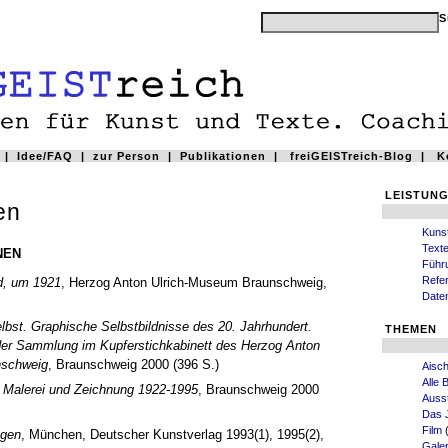
|
Idee/FAQ
|
zur Person
|
Publikationen
|
freiGEISTreich-Blog
|
K
LEISTUN
en
Kuns
Text
NEN
Führ
Refe
d, um 1921
, Herzog Anton Ulrich-Museum Braunschweig,
Date
lbst. Graphische Selbstbildnisse des 20. Jahrhundert.
THEMEN
der Sammlung im Kupferstichkabinett des Herzog Anton
nschweig
, Braunschweig 2000 (396 S.)
Aisch
Alle 
. Malerei und Zeichnung 1922-1995
, Braunschweig 2000
Ausst
Das 
Film
(
ngen
, München, Deutscher Kunstverlag 1993(1), 1995(2),
Gale