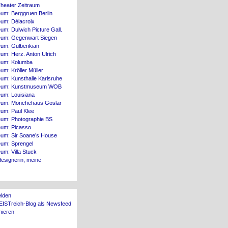
heater Zeitraum
um: Berggruen Berlin
um: Délacroix
m: Dulwich Picture Gall.
um: Gegenwart Siegen
um: Gulbenkian
um: Herz. Anton Ulrich
um: Kolumba
m: Kröller Müller
um: Kunsthalle Karlsruhe
um: Kunstmuseum WOB
um: Louisiana
um: Mönchehaus Goslar
um: Paul Klee
um: Photographie BS
um: Picasso
um: Sir Soane’s House
um: Sprengel
m: Villa Stuck
esignerin, meine
lden
EISTreich-Blog als Newsfeed
nieren