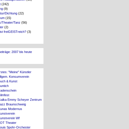
t
(242)
ng
(9)
atur/Dichtung
(22)
eum
(15)
k/Theater/Tanz
(56)
ter
(2)
st freiGEISTreich?
(3)
Beiträge: 2007 bis heute
rstes: "Meine" Künstler
Allgem. Konsumverein
Buch & Kunst
untich
Fadenschein
ilmfest
Galka Emmy Scheyer Zentrum
Jazz Braunschweig
Kunas Modernus
unstverein
Kunstverein Wf
LOT Theater
Louis Spohr-Orchester