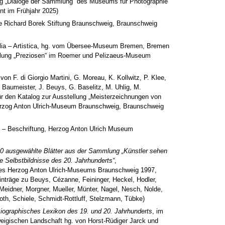
ng „Dialoge der Sammlung“ des Museums für Photographie
nt im Frühjahr 2025)
e Richard Borek Stiftung Braunschweig, Braunschweig
alia – Artistica, hg. vom Übersee-Museum Bremen, Bremen
ellung „Preziosen“ im Roemer und Pelizaeus-Museum
on F. di Giorgio Martini, G. Moreau, K. Kollwitz, P. Klee,
 Baumeister, J. Beuys, G. Baselitz, M. Uhlig, M.
für den Katalog zur Ausstellung „Meisterzeichnungen von
Herzog Anton Ulrich-Museum Braunschweig, Braunschweig
 – Beschriftung, Herzog Anton Ulrich Museum
0 ausgewählte Blätter aus der Sammlung „Künstler sehen
e Selbstbildnisse des 20. Jahrhunderts“
,
des Herzog Anton Ulrich-Museums Braunschweig 1997,
nträge zu Beuys, Cézanne, Feininger, Heckel, Hodler,
Meidner, Morgner, Mueller, Münter, Nagel, Nesch, Nolde,
oth, Schiele, Schmidt-Rottluff, Stelzmann, Tübke)
ographisches Lexikon des 19. und 20. Jahrhunderts
, im
eigischen Landschaft hg. von Horst-Rüdiger Jarck und