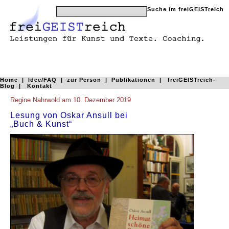
Home
|
Idee/FAQ
|
zur Person
|
Publikationen
|
freiGEISTreich-
Blog
|
Kontakt
Regine Nahrwold am 10. Dezember 2019
Lesung von Oskar Ansull bei
„Buch & Kunst“