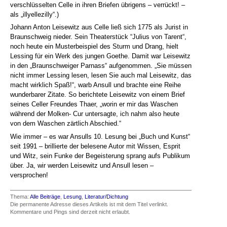
verschlüsselten Celle in ihren Briefen übrigens – verrückt! –
als „illyellezilly“.)
Johann Anton Leisewitz aus Celle ließ sich 1775 als Jurist in
Braunschweig nieder. Sein Theaterstück “Julius von Tarent“,
noch heute ein Musterbeispiel des Sturm und Drang, hielt
Lessing für ein Werk des jungen Goethe. Damit war Leisewitz
in den „Braunschweiger Parnass“ aufgenommen. „Sie müssen
nicht immer Lessing lesen, lesen Sie auch mal Leisewitz, das
macht wirklich Spaß!“, warb Ansull und brachte eine Reihe
wunderbarer Zitate. So berichtete Leisewitz von einem Brief
seines Celler Freundes Thaer, „worin er mir das Waschen
während der Molken- Cur untersagte, ich nahm also heute
von dem Waschen zärtlich Abschied.“
Wie immer – es war Ansulls 10. Lesung bei „Buch und Kunst“
seit 1991 – brillierte der belesene Autor mit Wissen, Esprit
und Witz, sein Funke der Begeisterung sprang aufs Publikum
über. Ja, wir werden Leisewitz und Ansull lesen –
versprochen!
Thema:
Alle Beiträge
,
Lesung
,
Literatur/Dichtung
Die permanente Adresse dieses Artikels ist mit dem Titel verlinkt.
Kommentare und Pings sind derzeit nicht erlaubt.