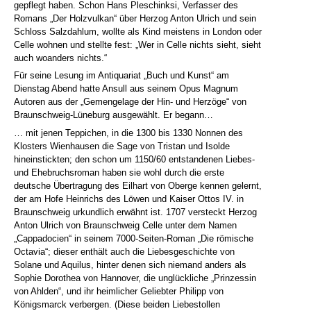
gepflegt haben. Schon Hans Pleschinksi, Verfasser des
Romans „Der Holzvulkan“ über Herzog Anton Ulrich und sein
Schloss Salzdahlum, wollte als Kind meistens in London oder
Celle wohnen und stellte fest: „Wer in Celle nichts sieht, sieht
auch woanders nichts.“
Für seine Lesung im Antiquariat „Buch und Kunst“ am
Dienstag Abend hatte Ansull aus seinem Opus Magnum
Autoren aus der „Gemengelage der Hin- und Herzöge“ von
Braunschweig-Lüneburg ausgewählt. Er begann…
… mit jenen Teppichen, in die 1300 bis 1330 Nonnen des
Klosters Wienhausen die Sage von Tristan und Isolde
hineinstickten; den schon um 1150/60 entstandenen Liebes-
und Ehebruchsroman haben sie wohl durch die erste
deutsche Übertragung des Eilhart von Oberge kennen gelernt,
der am Hofe Heinrichs des Löwen und Kaiser Ottos IV. in
Braunschweig urkundlich erwähnt ist. 1707 versteckt Herzog
Anton Ulrich von Braunschweig Celle unter dem Namen
„Cappadocien“ in seinem 7000-Seiten-Roman „Die römische
Octavia“; dieser enthält auch die Liebesgeschichte von
Solane und Aquilus, hinter denen sich niemand anders als
Sophie Dorothea von Hannover, die unglückliche „Prinzessin
von Ahlden“, und ihr heimlicher Geliebter Philipp von
Königsmarck verbergen. (Diese beiden Liebestollen