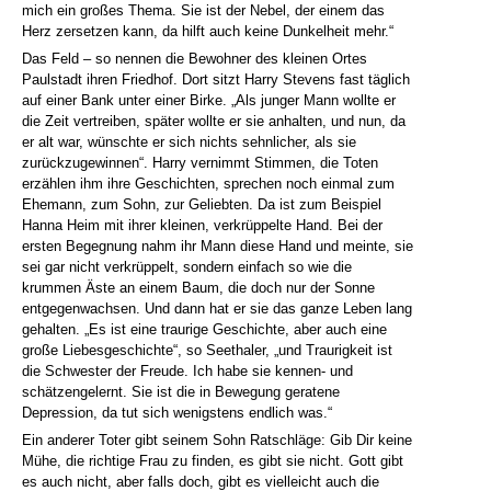
mich ein großes Thema. Sie ist der Nebel, der einem das
Herz zersetzen kann, da hilft auch keine Dunkelheit mehr.“
Das Feld – so nennen die Bewohner des kleinen Ortes
Paulstadt ihren Friedhof. Dort sitzt Harry Stevens fast täglich
auf einer Bank unter einer Birke. „Als junger Mann wollte er
die Zeit vertreiben, später wollte er sie anhalten, und nun, da
er alt war, wünschte er sich nichts sehnlicher, als sie
zurückzugewinnen“. Harry vernimmt Stimmen, die Toten
erzählen ihm ihre Geschichten, sprechen noch einmal zum
Ehemann, zum Sohn, zur Geliebten. Da ist zum Beispiel
Hanna Heim mit ihrer kleinen, verkrüppelte Hand. Bei der
ersten Begegnung nahm ihr Mann diese Hand und meinte, sie
sei gar nicht verkrüppelt, sondern einfach so wie die
krummen Äste an einem Baum, die doch nur der Sonne
entgegenwachsen. Und dann hat er sie das ganze Leben lang
gehalten. „Es ist eine traurige Geschichte, aber auch eine
große Liebesgeschichte“, so Seethaler, „und Traurigkeit ist
die Schwester der Freude. Ich habe sie kennen- und
schätzengelernt. Sie ist die in Bewegung geratene
Depression, da tut sich wenigstens endlich was.“
Ein anderer Toter gibt seinem Sohn Ratschläge: Gib Dir keine
Mühe, die richtige Frau zu finden, es gibt sie nicht. Gott gibt
es auch nicht, aber falls doch, gibt es vielleicht auch die