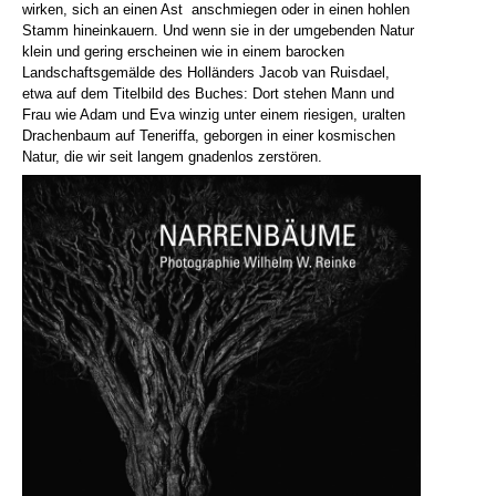
wirken, sich an einen Ast anschmiegen oder in einen hohlen
Stamm hineinkauern. Und wenn sie in der umgebenden Natur
klein und gering erscheinen wie in einem barocken
Landschaftsgemälde des Holländers Jacob van Ruisdael,
etwa auf dem Titelbild des Buches: Dort stehen Mann und
Frau wie Adam und Eva winzig unter einem riesigen, uralten
Drachenbaum auf Teneriffa, geborgen in einer kosmischen
Natur, die wir seit langem gnadenlos zerstören.