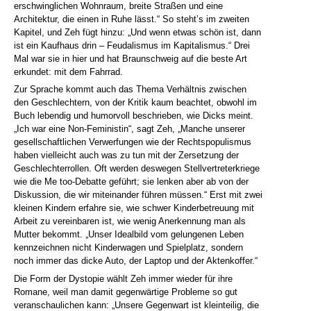
erschwinglichen Wohnraum, breite Straßen und eine
Architektur, die einen in Ruhe lässt.“ So steht’s im zweiten
Kapitel, und Zeh fügt hinzu: „Und wenn etwas schön ist, dann
ist ein Kaufhaus drin – Feudalismus im Kapitalismus.“ Drei
Mal war sie in hier und hat Braunschweig auf die beste Art
erkundet: mit dem Fahrrad.
Zur Sprache kommt auch das Thema Verhältnis zwischen
den Geschlechtern, von der Kritik kaum beachtet, obwohl im
Buch lebendig und humorvoll beschrieben, wie Dicks meint.
„Ich war eine Non-Feministin“, sagt Zeh, „Manche unserer
gesellschaftlichen Verwerfungen wie der Rechtspopulismus
haben vielleicht auch was zu tun mit der Zersetzung der
Geschlechterrollen. Oft werden deswegen Stellvertreterkriege
wie die Me too-Debatte geführt; sie lenken aber ab von der
Diskussion, die wir miteinander führen müssen.“ Erst mit zwei
kleinen Kindern erfahre sie, wie schwer Kinderbetreuung mit
Arbeit zu vereinbaren ist, wie wenig Anerkennung man als
Mutter bekommt. „Unser Idealbild vom gelungenen Leben
kennzeichnen nicht Kinderwagen und Spielplatz, sondern
noch immer das dicke Auto, der Laptop und der Aktenkoffer.“
Die Form der Dystopie wählt Zeh immer wieder für ihre
Romane, weil man damit gegenwärtige Probleme so gut
veranschaulichen kann: „Unsere Gegenwart ist kleinteilig, die