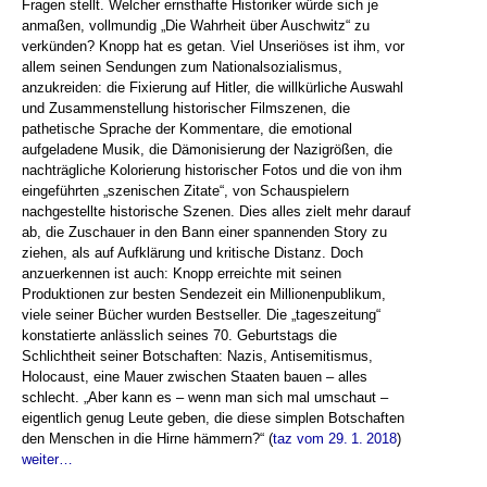
Fragen stellt. Welcher ernsthafte Historiker würde sich je
anmaßen, vollmundig „Die Wahrheit über Auschwitz“ zu
verkünden? Knopp hat es getan. Viel Unseriöses ist ihm, vor
allem seinen Sendungen zum Nationalsozialismus,
anzukreiden: die Fixierung auf Hitler, die willkürliche Auswahl
und Zusammenstellung historischer Filmszenen, die
pathetische Sprache der Kommentare, die emotional
aufgeladene Musik, die Dämonisierung der Nazigrößen, die
nachträgliche Kolorierung historischer Fotos und die von ihm
eingeführten „szenischen Zitate“, von Schauspielern
nachgestellte historische Szenen. Dies alles zielt mehr darauf
ab, die Zuschauer in den Bann einer spannenden Story zu
ziehen, als auf Aufklärung und kritische Distanz. Doch
anzuerkennen ist auch: Knopp erreichte mit seinen
Produktionen zur besten Sendezeit ein Millionenpublikum,
viele seiner Bücher wurden Bestseller. Die „tageszeitung“
konstatierte anlässlich seines 70. Geburtstags die
Schlichtheit seiner Botschaften: Nazis, Antisemi­tismus,
Holocaust, eine Mauer zwischen Staaten bauen – alles
schlecht. „Aber kann es – wenn man sich mal umschaut –
eigentlich genug Leute geben, die diese simplen Botschaften
den Menschen in die Hirne hämmern?“ (
taz vom 29. 1. 2018
)
weiter…