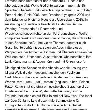
Fremdsprache unterrichtet und Seminare zu Poesie und
Übersetzung gibt. Wolfs Gedichte wurden in mehr als 15
Sprachen übersetzt und vielfach ausgezeichnet, u.a. mit dem
Peter-Huchel-Preis 2006, dem Dresdner Lyrikpreis 2006 und
dem Erlangener Preis für Poesie als Übersetzung 2015. In
Anlehnung an Baudelaire beschrieb Laudatorin Bettina
Wahring, Professorin für Pharmazie- und
Wissenschaftsgeschichte an der TU Braunschweig, Wolfs
komplexes Werk als Ouroboros, die Schlange, die sich selbst
in den Schwanz beißt: ihre vielen Themen, darunter auch
Geschlechterverhältnisse, seien die Abschnitte dieses
Wappentiers der Alchemie. Dichten und Übersetzen seien bei
Wolf Auslesen, Überlesen, Ausstreichen, Überschreiben; ihre
Lyrik könne man „mit Augen hören und mit Ohren lesen“.
Die eigentliche Sensation des Abends war die Lesung von
Uljana Wolf, die dem gebannt lauschenden Publikum
Gedichte aus drei verschiedenen Bänden vortrug. Aus den
Worten „rest“, „rock“, „rat“, „roman“ (englisch: ruhen, Felsen,
Ratte, Römer) hat sie etwa ein geistreiches Sprachspiel zur
Lorelei entwickelt. „Aliens“, der dritte Teil von „Falsche
Freunde“ bezieht sich auf Ellis Island bei New York. Die Insel
war über 30 Jahre lang die zentrale Sammelstelle für
Immigranten in die USA. Dort wurde eine Art Alphabet
entwickelt: Bestimmte Buchstaben standen für bestimmte