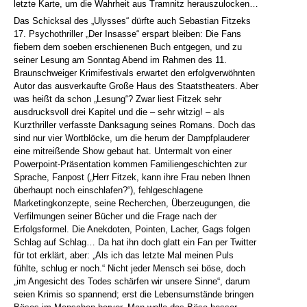
letzte Karte, um die Wahrheit aus Tramnitz herauszulocken…
Das Schicksal des „Ulysses“ dürfte auch Sebastian Fitzeks
17. Psychothriller „Der Insasse“ erspart bleiben: Die Fans
fiebern dem soeben erschienenen Buch entgegen, und zu
seiner Lesung am Sonntag Abend im Rahmen des 11.
Braunschweiger Krimifestivals erwartet den erfolgverwöhnten
Autor das ausverkaufte Große Haus des Staatstheaters. Aber
was heißt da schon „Lesung“? Zwar liest Fitzek sehr
ausdrucksvoll drei Kapitel und die – sehr witzig! – als
Kurzthriller verfasste Danksagung seines Romans. Doch das
sind nur vier Wortblöcke, um die herum der Dampfplauderer
eine mitreißende Show gebaut hat. Untermalt von einer
Powerpoint-Präsentation kommen Familiengeschichten zur
Sprache, Fanpost („Herr Fitzek, kann ihre Frau neben Ihnen
überhaupt noch einschlafen?“), fehlgeschlagene
Marketingkonzepte, seine Recherchen, Überzeugungen, die
Verfilmungen seiner Bücher und die Frage nach der
Erfolgsformel. Die Anekdoten, Pointen, Lacher, Gags folgen
Schlag auf Schlag… Da hat ihn doch glatt ein Fan per Twitter
für tot erklärt, aber: „Als ich das letzte Mal meinen Puls
fühlte, schlug er noch.“ Nicht jeder Mensch sei böse, doch
„im Angesicht des Todes schärfen wir unsere Sinne“, darum
seien Krimis so spannend; erst die Lebensumstände bringen