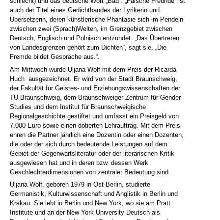
schlecht) und das deutsche Wort „Bad“. „Falsche Freunde“ ist
auch der Titel eines Gedichtbandes der Lyrikerin und
Übersetzerin, deren künstlerische Phantasie sich im Pendeln
zwischen zwei (Sprach)Welten, im Grenzgebiet zwischen
Deutsch, Englisch und Polnisch entzündet. „Das Übertreten
von Landesgrenzen gehört zum Dichten“, sagt sie, „Die
Fremde bildet Gespräche aus.“.
Am Mittwoch wurde Uljana Wolf mit dem Preis der Ricarda
Huch ausgezeichnet. Er wird von der Stadt Braunschweig,
der Fakultät für Geistes- und Erziehungswissenschaften der
TU Braunschweig, dem Braunschweiger Zentrum für Gender
Studies und dem Institut für Braunschweigische
Regionalgeschichte gestiftet und umfasst ein Preisgeld von
7.000 Euro sowie einen dotierten Lehrauftrag. Mit dem Preis
ehren die Partner jährlich eine Dozentin oder einen Dozenten,
die oder der sich durch bedeutende Leistungen auf dem
Gebiet der Gegenwartsliteratur oder der literarischen Kritik
ausgewiesen hat und in deren bzw. dessen Werk
Geschlechterdimensionen von zentraler Bedeutung sind.
Uljana Wolf, geboren 1979 in Ost-Berlin, studierte
Germanistik, Kulturwissenschaft und Anglistik in Berlin und
Krakau. Sie lebt in Berlin und New York, wo sie am Pratt
Institute und an der New York University Deutsch als