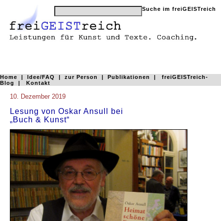
Home
|
Idee/FAQ
|
zur Person
|
Publikationen
|
freiGEISTreich-
Blog
|
Kontakt
10. Dezember 2019
Lesung von Oskar Ansull bei
„Buch & Kunst“