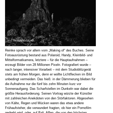
Reinke sprach vor allem vom „Making of“ des Buches. Seine
Fotoausrüstung bestand aus Polaroid, Handy, Kleinbild- und
Mittelformatkamera, letztere – für die Hauptaufnahmen –
erzeugt Bilder von 28 Millionen Pixeln. Fotografiert wurde –
nach langer, intensiver Vorarbeit – mit dem Studioblitzgerät
stets am frühen Morgen, denn er wollte Lichtflecken im Bild
unbedingt vermeiden. Das hieß: in der Dämmerung blieben für
die Aufnahme nur die fünf bis zehn Minuten kurz vor
Sonnenaufgang. Das Scharfstellen im Dunkeln war dabei die
größte Herausforderung. Seinen Vortrag würzte der Künstler
mit zahlreichen Anekdoten von den Störfaktoren. Abgesehen
von Kälte, Regen und Mücken waren das etwa andere
Frühaufsteher, die verwundert fragten, ob hier ein Pornofilm
gedreht wird, oder, auf Bali, Affen, die von den höchsten