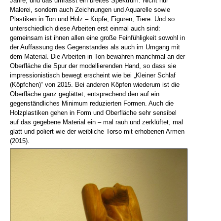
Jahre, und das umfasst ein breites Spektrum: Nicht nur
Malerei, sondern auch Zeichnungen und Aquarelle sowie
Plastiken in Ton und Holz – Köpfe, Figuren, Tiere. Und so
unterschiedlich diese Arbeiten erst einmal auch sind:
gemeinsam ist ihnen allen eine große Feinfühligkeit sowohl in
der Auffassung des Gegenstandes als auch im Umgang mit
dem Material. Die Arbeiten in Ton bewahren manchmal an der
Oberfläche die Spur der modellierenden Hand, so dass sie
impressionistisch bewegt erscheint wie bei „Kleiner Schlaf
(Köpfchen)“ von 2015. Bei anderen Köpfen wiederum ist die
Oberfläche ganz geglättet, entsprechend den auf ein
gegenständliches Minimum reduzierten Formen. Auch die
Holzplastiken gehen in Form und Oberfläche sehr sensibel
auf das gegebene Material ein – mal rauh und zerklüftet, mal
glatt und poliert wie der weibliche Torso mit erhobenen Armen
(2015).