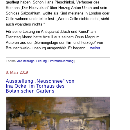
gepflegt haben. Schon Hans Pleschinksi, Verfasser des
Romans „Der Holzvulkan“ über Herzog Anton Ulrich und sein
Schloss Salzdahlum, wollte als Kind meistens in London oder
Celle wohnen und stellte fest: „Wer in Celle nichts sieht, sieht
auch woanders nichts.“
Für seine Lesung im Antiquariat „Buch und Kunst“ am
Dienstag Abend hatte Ansull aus seinem Opus Magnum
Autoren aus der „Gemengelage der Hin- und Herzöge“ von
Braunschweig-Lüneburg ausgewählt. Er begann…
weiter…
Thema:
Alle Beiträge
,
Lesung
,
Literatur/Dichtung
|
8. März 2019
Ausstellung „Neuschnee“ von
Ina Ockel im Torhaus des
Botanischen Gartens