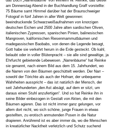
das Buch „Narrenbäume“ von Wilhelm W. Reinke, das dieser
am Donnerstag Abend in der Buchhandlung Graff vorstellte:
75 Bäume samt Himmel darüber hat der Braunschweiger
Fotograf in fünf Jahren in aller Welt gewonnen:
beeindruckende Schwarzweißaufnahmen von knorzigen
deutschen Eichen und 2500 Jahre alten sardischen Oliven,
italienischen Zypressen, spanischen Pinien, balinesischen
Mangroven, kalifornischen Riesenmammutbäumen und
madegassischen Baobabs, von denen die Legende besagt,
Gott habe sie verkehrt herum in die Erde gesteckt. Ob kahl,
belaubt oder in voller Blütenpracht – sie alle sind gewaltige, ja
Ehrfurcht gebietende Lebewesen. „Narrenbäume“ hat Reinke
sie genannt, nach einem Bild aus dem 15. Jahrhundert, wo
die Narren von den Bäumen geschüttelt werden. Der Narr –
sowohl der Törichte als auch der Hofnarr, der unbequeme
Wahrheiten ausspricht – das ist natürlich der Mensch, der
seit Jahrhunderten „den Ast absägt, auf dem er sitzt, um
daraus einen Stuhl anzufertigen“. Und so hat Reinke ihn in
seine Bilder einbezogen in Gestalt von Akten, die mit den
Bäumen agieren. Das ist nicht immer ganz gelungen, vor
allem dort nicht, wo sich schöne, junge Frauen in etwas
gestellten, zu erotisch anmutenden Posen in die Natur
drapieren. Anrührend ist es aber immer da, wo die Menschen
in kreatürlicher Nacktheit verletzlich und Schutz suchend