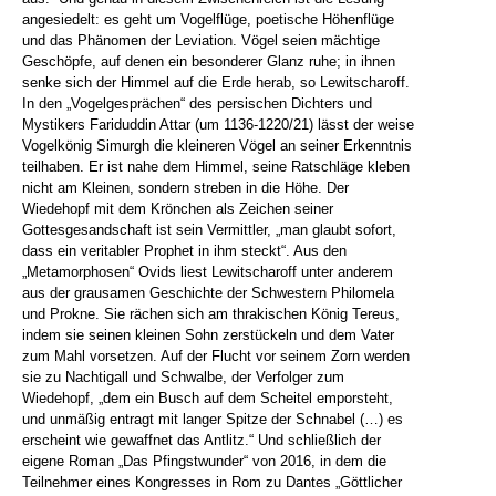
angesiedelt: es geht um Vogelflüge, poetische Höhenflüge
und das Phänomen der Leviation. Vögel seien mächtige
Geschöpfe, auf denen ein besonderer Glanz ruhe; in ihnen
senke sich der Himmel auf die Erde herab, so Lewitscharoff.
In den „Vogelgesprächen“ des persischen Dichters und
Mystikers Fariduddin Attar (um 1136-1220/21) lässt der weise
Vogelkönig Simurgh die kleineren Vögel an seiner Erkenntnis
teilhaben. Er ist nahe dem Himmel, seine Ratschläge kleben
nicht am Kleinen, sondern streben in die Höhe. Der
Wiedehopf mit dem Krönchen als Zeichen seiner
Gottesgesandschaft ist sein Vermittler, „man glaubt sofort,
dass ein veritabler Prophet in ihm steckt“. Aus den
„Metamorphosen“ Ovids liest Lewitscharoff unter anderem
aus der grausamen Geschichte der Schwestern Philomela
und Prokne. Sie rächen sich am thrakischen König Tereus,
indem sie seinen kleinen Sohn zerstückeln und dem Vater
zum Mahl vorsetzen. Auf der Flucht vor seinem Zorn werden
sie zu Nachtigall und Schwalbe, der Verfolger zum
Wiedehopf, „dem ein Busch auf dem Scheitel emporsteht,
und unmäßig entragt mit langer Spitze der Schnabel (…) es
erscheint wie gewaffnet das Antlitz.“ Und schließlich der
eigene Roman „Das Pfingstwunder“ von 2016, in dem die
Teilnehmer eines Kongresses in Rom zu Dantes „Göttlicher