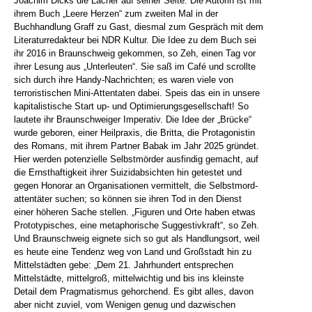
Joachim Dicks die Lacher auf seiner Seite. Die Autorin ist mit
ihrem Buch „Leere Herzen“ zum zweiten Mal in der
Buchhandlung Graff zu Gast, diesmal zum Gespräch mit dem
Literaturredakteur bei NDR Kultur. Die Idee zu dem Buch sei
ihr 2016 in Braunschweig gekommen, so Zeh, einen Tag vor
ihrer Lesung aus „Unterleuten“. Sie saß im Café und scrollte
sich durch ihre Handy-Nachrichten; es waren viele von
terroristischen Mini-Attentaten dabei. Speis das ein in unsere
kapitalistische Start up- und Optimierungsgesellschaft! So
lautete ihr Braunschweiger Imperativ. Die Idee der „Brücke“
wurde geboren, einer Heilpraxis, die Britta, die Protagonistin
des Romans, mit ihrem Partner Babak im Jahr 2025 gründet.
Hier werden potenzielle Selbstmörder ausfindig gemacht, auf
die Ernsthaftigkeit ihrer Suizidabsichten hin getestet und
gegen Honorar an Organisationen vermittelt, die Selbst­mord­
attentäter suchen; so können sie ihren Tod in den Dienst
einer höheren Sache stellen. „Figuren und Orte haben etwas
Prototypisches, eine metaphorische Suggestivkraft“, so Zeh.
Und Braunschweig eignete sich so gut als Handlungsort, weil
es heute eine Tendenz weg von Land und Großstadt hin zu
Mittelstädten gebe: „Dem 21. Jahrhundert entsprechen
Mittelstädte, mittelgroß, mittelwichtig und bis ins kleinste
Detail dem Pragmatismus gehorchend. Es gibt alles, davon
aber nicht zuviel, vom Wenigen genug und dazwischen