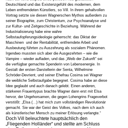
Deutschland und das Existenzgefühl des modernen, dem
Leben entfremdeten Künstlers, so Vill. In ihrem gehaltvollen
Vortrag setzte sie diesen Wagnerschen Mythos außerdem zu
seiner Biographie, zum Christentum, zur Psychoanalyse und
zur Kultur- und Zeitgeschichte in Beziehung. Während der
Industrialisierung habe eine wahre
Selbstaufopferungsideologie geherrscht: das Diktat der
Maschinen
und der Rentabilität, entfremdete Arbeit und
Ausbeutung führten zu Auszehrung als sozialem Phänomen.
Irgendwo mussten sich aber die Ausgezehrten – wie die
Vampire – wieder aufladen, und das „Weib der Zukunft“ sei
die verfügbar gemachte Spenderin von Lebensenergie. In
Gestalt der ersten Darstellerin der Senta, Wilhelmine
Schröder-Devrient, und seiner Ehefrau Cosima sei Wagner
die weibliche Selbstaufgabe begegnet. Cosima habe an diese
Idee geglaubt und auch danach gelebt. Einen anderen,
stärkeren Frauentypus brachte Wagner dann erst mit Elsa
hervor, der Ungehorsamen, die gegen Lohengrins Frageverbot
verstößt: „Elsa (…) hat mich zum vollständigen Revolutionär
gemacht. Sie war der Geist des Volkes, nach dem ich auch
als künstlerischer Mensch zu meiner Erlösung verlangte.“
Doch Vill beleuchtete hauptsächlich den
„Fliegenden Holländer“ und stellte am Schluss