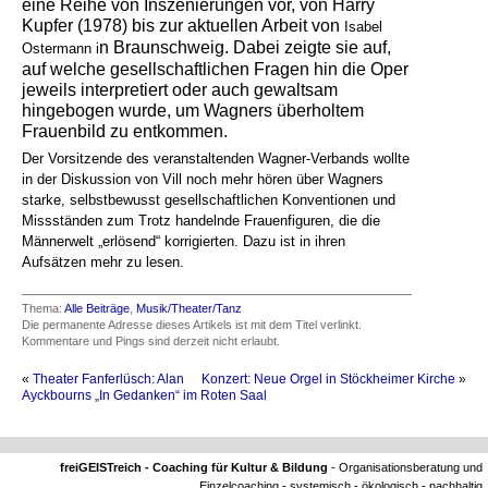
eine Reihe von Inszenierungen vor, von Harry
Kupfer (1978) bis zur aktuellen Arbeit von
Isabel
n Braunschweig. Dabei zeigte sie auf,
Ostermann i
auf welche gesellschaftlichen Fragen hin die Oper
jeweils interpretiert oder auch gewaltsam
hingebogen wurde, um Wagners überholtem
Frauenbild zu entkommen.
Der Vorsitzende des veranstaltenden Wagner-Verbands wollte
in der Diskussion von Vill noch mehr hören über Wagners
starke, selbstbewusst gesellschaftlichen Konventionen und
Missständen zum Trotz handelnde Frauenfiguren, die die
Männerwelt „erlösend“ korrigierten. Dazu ist in ihren
Aufsätzen mehr zu lesen.
Thema:
Alle Beiträge
,
Musik/Theater/Tanz
Die permanente Adresse dieses Artikels ist mit dem Titel verlinkt.
Kommentare und Pings sind derzeit nicht erlaubt.
«
Theater Fanferlüsch: Alan
Konzert: Neue Orgel in Stöckheimer Kirche
»
Ayckbourns „In Gedanken“ im Roten Saal
freiGEISTreich - Coaching für Kultur & Bildung
- Organisationsberatung und
Einzelcoaching - systemisch - ökologisch - nachhaltig