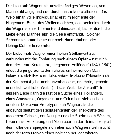
Die Frau sah Wagner als unselbständiges Wesen an, vom
Manne abhängig und erst durch ihn zu komplettieren: „Das
Weib erhält volle Individualität erst im Momente der
Hingebung. Es ist das Wellenmädchen, das seelenlos durch
die Wogen seines Elementes dahinrauscht, bis es durch die
Liebe eines Mannes erst die Seele empfängt.“ Solcher
Schmonzes kann heute nur noch Haarsträuben oder
Hohngelächter hervorrufen!
Der Liebe maß Wagner einen hohen Stellenwert zu,
verbunden mit der Forderung nach einem Opfer – natürlich
dem der Frau. Bereits im „Fliegenden Holländer“ (1840–1841)
erlöst die junge Senta den ruhelos umherirrenden Mann,
indem sie sich ihm aus Liebe opfert. In dieser Erlöserin sah
der Komponist „das noch unvorhandene, ersehnte, geahnte,
unendlich weibliche Weib, (…) das Weib der Zukunft“. In
dessen Liebe kann die rastlose Suche eines Holländers,
eines Ahasveros, Odysseus und Columbus sich endlich
erfüllen. Diese vier Prototypen sah Wagner als die
erlösungsbedürftigen Repräsentanten der Triebkräfte des
modernen Geistes, der Neugier und der Suche nach Wissen,
Erkenntnis, Aufklärung und Abenteuer. In der Heimatlosigkeit
des Holländers spiegele sich aber auch Wagners Sehnsucht
nach der terra utopica eines politisch neu gestalteten