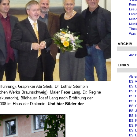
Kuns
Lesu
Liter
Mus
Musi
Thea
Was i
ARCHIV
Alle 
LINKS
Als e
BS: 
nführung), Graphiker Abi Shek, Dr. Lothar Stempin
BS: 
BS: B
schen Werks Braunschweig), Maler Peter Lang, Dr. Regine
BS: 
kuratorin), Bildhauer Josef Lang nach Eröffnung der
BS: F
2008 im Haus der Diakonie.
Und hier Bilder der
BS: 
BS: 
BS: 
BS: K
BS: 
BS: 
BS: 