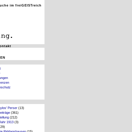
ontakt
GEN
t
e
ungen
renzen
nschutz
ylos' Perser
(13)
Beiträge
(361)
ellung
(212)
Jahr 1913
(3)
29)
rie Riddagshausen
(15)