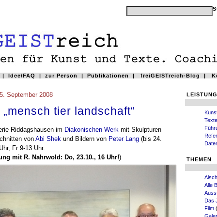
|
Idee/FAQ
|
zur Person
|
Publikationen
|
freiGEISTreich-Blog
|
K
5. September 2008
LEISTUN
 „mensch tier landschaft“
Kuns
Text
Führ
lerie Riddagshausen im
Diakonischen Werk
mit Skulpturen
Refe
schnitten von
Abi Shek
und Bildern von
Peter Lang
(bis 24.
Date
hr, Fr 9-13 Uhr.
ung mit R. Nahrwold: Do, 23.10., 16 Uhr!
)
THEMEN
Aisch
Alle 
Ausst
Das 
Film
(
Gale