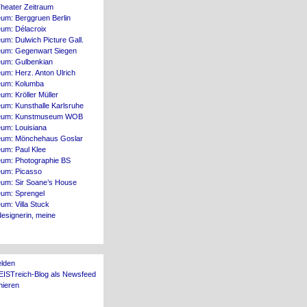
heater Zeitraum
um: Berggruen Berlin
um: Délacroix
m: Dulwich Picture Gall.
um: Gegenwart Siegen
um: Gulbenkian
um: Herz. Anton Ulrich
um: Kolumba
m: Kröller Müller
um: Kunsthalle Karlsruhe
um: Kunstmuseum WOB
um: Louisiana
um: Mönchehaus Goslar
um: Paul Klee
um: Photographie BS
um: Picasso
um: Sir Soane’s House
um: Sprengel
m: Villa Stuck
esignerin, meine
lden
EISTreich-Blog als Newsfeed
nieren