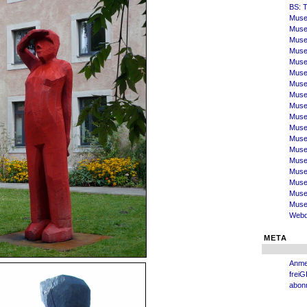
BS: T
Muse
Muse
Museu
Muse
Muse
Muse
Muse
Museu
Muse
Muse
Muse
Muse
Muse
Muse
Muse
Muse
Muse
Museu
Webd
META
Anme
freiG
abon