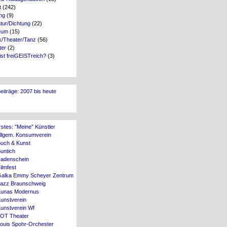
t
(242)
ng
(9)
atur/Dichtung
(22)
eum
(15)
k/Theater/Tanz
(56)
ter
(2)
st freiGEISTreich?
(3)
Beiträge: 2007 bis heute
rstes: "Meine" Künstler
Allgem. Konsumverein
Buch & Kunst
untich
Fadenschein
ilmfest
Galka Emmy Scheyer Zentrum
Jazz Braunschweig
Kunas Modernus
unstverein
Kunstverein Wf
LOT Theater
Louis Spohr-Orchester